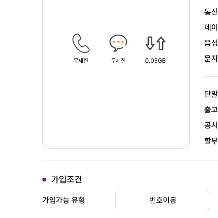
통
데
음
문
무제한
무제한
0.03GB
단
출
공
할
가입조건
가입가능 유형
번호이동