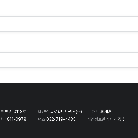
인천부평-0118호
법인명
글로벌네트웍스(주)
대표
최세훈
전화
1811-0978
팩스
032-719-4435
개인정보관리자
김경수