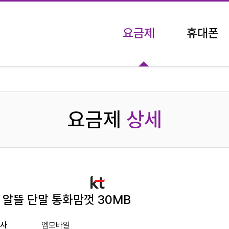
요금제
휴대폰
유심 요금제
단말기 결합 상품
요금제
상세
 알뜰 단말 통화맘껏 30MB
신사
엠모바일