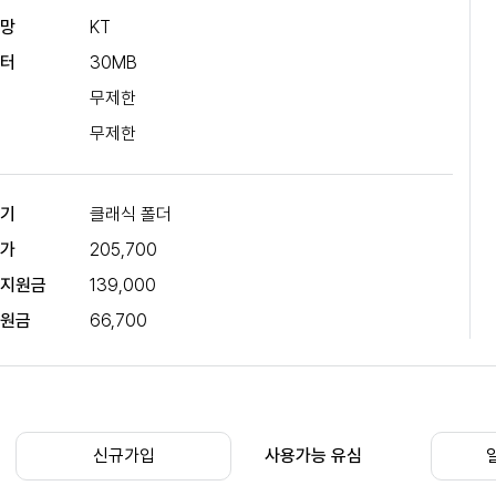
신망
KT
이터
30MB
성
무제한
자
무제한
말기
클래식 폴더
고가
205,700
시지원금
139,000
부원금
66,700
신규가입
사용가능 유심