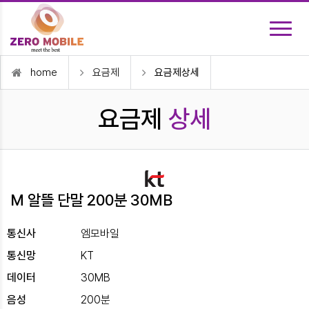
home
요금제
요금제상세
요금제
상세
M 알뜰 단말 200분 30MB
통신사
엠모바일
통신망
KT
데이터
30MB
음성
200분