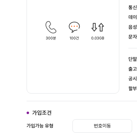
통
데
음
문
300분
100건
0.03GB
단
출
공
할
가입조건
가입가능 유형
번호이동