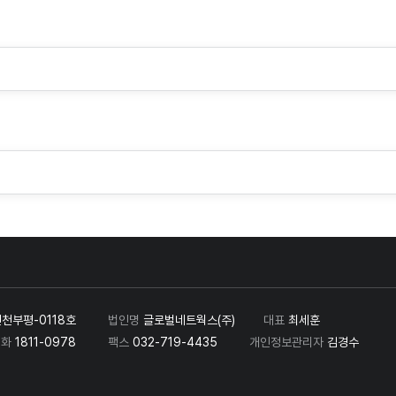
인천부평-0118호
법인명
글로벌네트웍스(주)
대표
최세훈
전화
1811-0978
팩스
032-719-4435
개인정보관리자
김경수