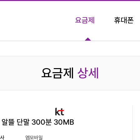
요금제
휴대폰
유심 요금제
단말기 결합 상품
요금제
상세
 알뜰 단말 300분 30MB
신사
엠모바일