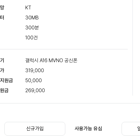
신망
KT
이터
30MB
성
300분
자
100건
말기
갤럭시 A16 MVNO 공신폰
고가
319,000
시지원금
50,000
부원금
269,000
신규가입
사용가능 유심